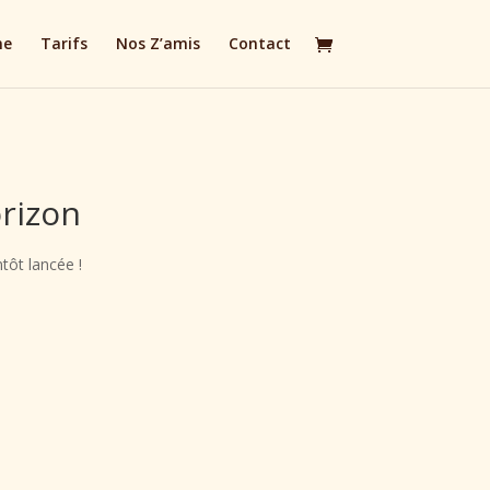
me
Tarifs
Nos Z’amis
Contact
orizon
tôt lancée !